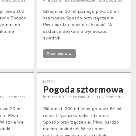
go piwa 100
Składniki: 30 ml jasnego piwa 30 ml
tryny Sposób
szampana Sposób przyrządzenia:
dzo mocno
Piwo bardzo mocno schłodzić. W
ikatnie
szklance delikatnie wymieszać
składniki.
Read more →
LISTY
Pogoda sztormowa
•
0 Comments
by
Birbant
•
23 stycznia 2012
•
0 Comments
 piwa 20 ml
Składniki: 300 ml jasnego piwa 60 ml
ia: Piwo
rumu 1 łyżeczka soku z limonki
 W szklance
Sposób przyrządzenia: Piwo bardzo
dniki.
mocno schłodzić. W szklance
delikatnie wymieszać składniki.