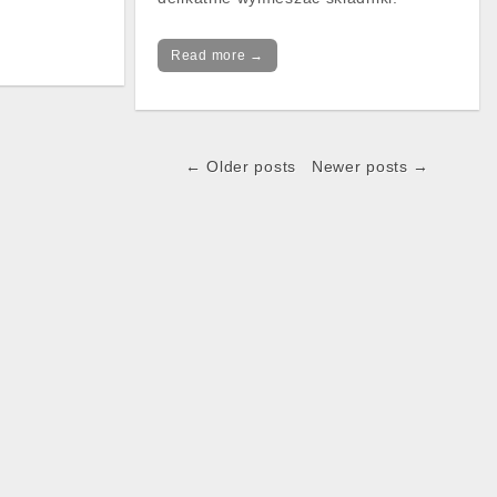
Read more →
← Older posts
Newer posts →