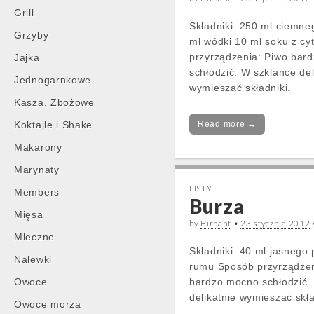
Grill
Składniki: 250 ml ciemne
Grzyby
ml wódki 10 ml soku z cy
przyrządzenia: Piwo bar
Jajka
schłodzić. W szklance del
Jednogarnkowe
wymieszać składniki.
Kasza, Zbożowe
Koktajle i Shake
Read more →
Makarony
Marynaty
LISTY
Members
Burza
Mięsa
by
Birbant
•
23 stycznia 2012
Mleczne
Składniki: 40 ml jasnego
Nalewki
rumu Sposób przyrządzen
Owoce
bardzo mocno schłodzić.
delikatnie wymieszać skła
Owoce morza