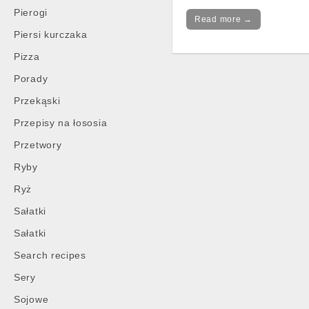
Pierogi
Read more →
Piersi kurczaka
Pizza
Porady
Post
Przekąski
navigation
Przepisy na łososia
Przetwory
Ryby
Ryż
Sałatki
Sałatki
Search recipes
Sery
Sojowe