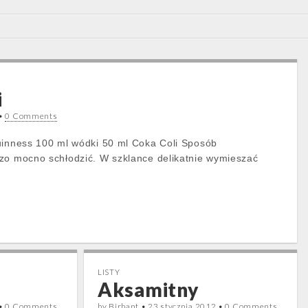
i
•
0 Comments
uinness 100 ml wódki 50 ml Coka Coli Sposób
zo mocno schłodzić. W szklance delikatnie wymieszać
LISTY
Aksamitny
•
0 Comments
by
Birbant
•
23 stycznia 2012
•
0 Comments