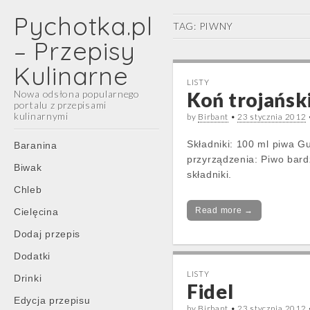
Pychotka.pl
TAG:
PIWNY
– Przepisy
Kulinarne
LISTY
Nowa odsłona popularnego
Koń trojańsk
portalu z przepisami
kulinarnymi
by
Birbant
•
23 stycznia 2012
Main
Skip
Składniki: 100 ml piwa G
Baranina
menu
to
przyrządzenia: Piwo bard
Biwak
content
składniki.
Chleb
Read more →
Cielęcina
Dodaj przepis
Dodatki
LISTY
Drinki
Fidel
Edycja przepisu
by
Birbant
•
23 stycznia 2012