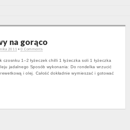
wy na gorąco
rnika 2011
•
0 Comments
ek czosnku 1–2 łyżeczek chilli 1 łyżeczka soli 1 łyżeczka
 oleju jadalnego Sposób wykonania: Do rondelka wrzucić
 krewetkową i olej. Całość dokładnie wymieszać i gotować