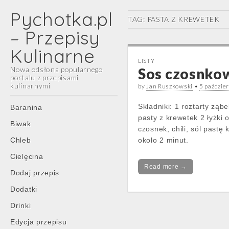
Pychotka.pl
TAG:
PASTA Z KREWETEK
– Przepisy
Kulinarne
LISTY
Nowa odsłona popularnego
Sos czosnko
portalu z przepisami
kulinarnymi
by
Jan Ruszkowski
•
5 paździe
Main
Skip
Składniki: 1 roztarty ząb
Baranina
menu
to
pasty z krewetek 2 łyżki
Biwak
content
czosnek, chili, sól pastę
Chleb
około 2 minut.
Cielęcina
Read more →
Dodaj przepis
Dodatki
Drinki
Edycja przepisu