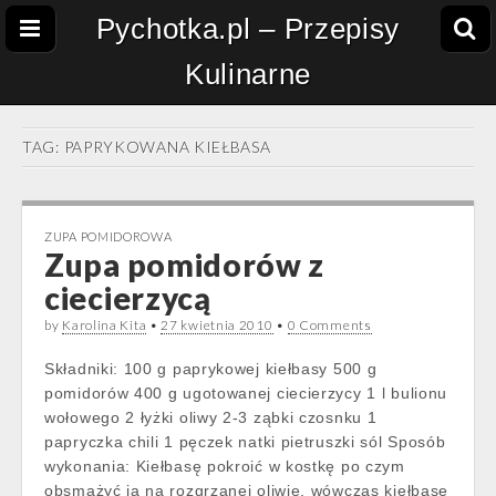
Pychotka.pl – Przepisy
Kulinarne
TAG:
PAPRYKOWANA KIEŁBASA
ZUPA POMIDOROWA
Zupa pomidorów z
ciecierzycą
by
Karolina Kita
•
27 kwietnia 2010
•
0 Comments
Składniki: 100 g paprykowej kiełbasy 500 g
pomidorów 400 g ugotowanej ciecierzycy 1 l bulionu
wołowego 2 łyżki oliwy 2-3 ząbki czosnku 1
papryczka chili 1 pęczek natki pietruszki sól Sposób
wykonania: Kiełbasę pokroić w kostkę po czym
obsmażyć ją na rozgrzanej oliwie, wówczas kiełbasę