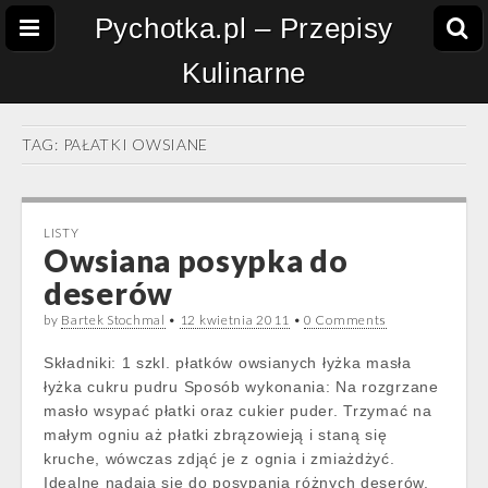
Pychotka.pl – Przepisy
Kulinarne
TAG:
PAŁATKI OWSIANE
LISTY
Owsiana posypka do
deserów
by
Bartek Stochmal
•
12 kwietnia 2011
•
0 Comments
Składniki: 1 szkl. płatków owsianych łyżka masła
łyżka cukru pudru Sposób wykonania: Na rozgrzane
masło wsypać płatki oraz cukier puder. Trzymać na
małym ogniu aż płatki zbrązowieją i staną się
kruche, wówczas zdjąć je z ognia i zmiażdżyć.
Idealne nadają się do posypania różnych deserów.