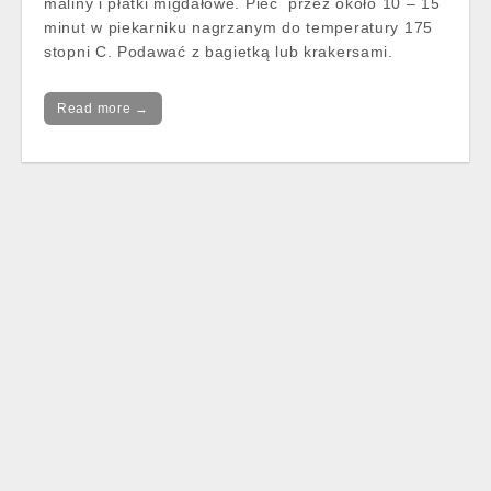
maliny i płatki migdałowe. Piec przez około 10 – 15
minut w piekarniku nagrzanym do temperatury 175
stopni C. Podawać z bagietką lub krakersami.
Read more →