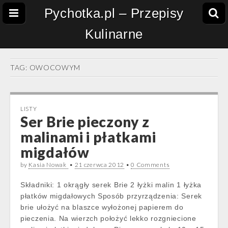
Pychotka.pl – Przepisy
Kulinarne
TAG:
OWOCOWYM
LISTY
Ser Brie pieczony z
malinami i płatkami
migdałów
by
Kasia Nowak
•
21 czerwca 2012
•
0 Comments
Składniki: 1 okrągły serek Brie 2 łyżki malin 1 łyżka
płatków migdałowych Sposób przyrządzenia: Serek
brie ułożyć na blaszce wyłożonej papierem do
pieczenia. Na wierzch położyć lekko rozgniecione