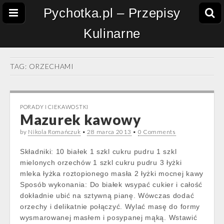
Pychotka.pl – Przepisy
Kulinarne
TAG:
ORZECHAMI
PORADY I CIEKAWOSTKI
Mazurek kawowy
by
Nikola Romańczuk
•
28 marca 2013
•
0 Comments
Składniki: 10 białek 1 szkl cukru pudru 1 szkl
mielonych orzechów 1 szkl cukru pudru 3 łyżki
mleka łyżka roztopionego masła 2 łyżki mocnej kawy
Sposób wykonania: Do białek wsypać cukier i całość
dokładnie ubić na sztywną pianę. Wówczas dodać
orzechy i delikatnie połączyć. Wylać masę do formy
wysmarowanej masłem i posypanej mąką. Wstawić