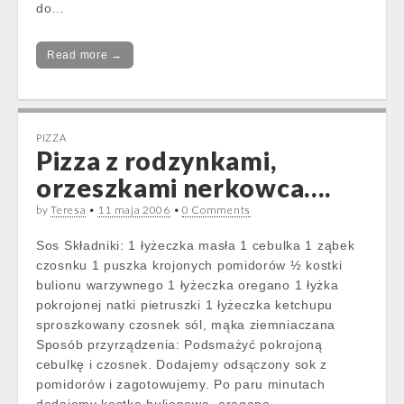
do…
Read more →
PIZZA
Pizza z rodzynkami,
orzeszkami nerkowca….
by
Teresa
•
11 maja 2006
•
0 Comments
Sos Składniki: 1 łyżeczka masła 1 cebulka 1 ząbek
czosnku 1 puszka krojonych pomidorów ½ kostki
bulionu warzywnego 1 łyżeczka oregano 1 łyżka
pokrojonej natki pietruszki 1 łyżeczka ketchupu
sproszkowany czosnek sól, mąka ziemniaczana
Sposób przyrządzenia: Podsmażyć pokrojoną
cebulkę i czosnek. Dodajemy odsączony sok z
pomidorów i zagotowujemy. Po paru minutach