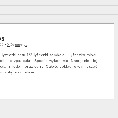
os
011
•
0 Comments
1/2 łyżeczki octu 1/2 łyżeczki sambala 1 łyżeczka miodu
soli szczypta cukru Sposób wykonania: Następnie olej
ala, miodem oraz curry. Całość dokładne wymieszać i
ku solą oraz cukrem