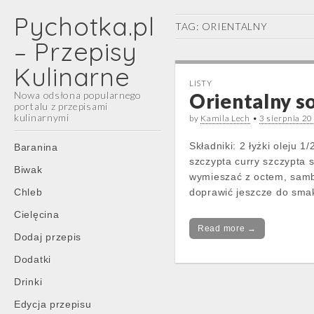
Pychotka.pl
TAG:
ORIENTALNY
– Przepisy
Kulinarne
LISTY
Nowa odsłona popularnego
Orientalny s
portalu z przepisami
kulinarnymi
by
Kamila Lech
•
3 sierpnia 2
Main
Skip
Składniki: 2 łyżki oleju 
Baranina
menu
to
szczypta curry szczypta 
Biwak
content
wymieszać z octem, samb
Chleb
doprawić jeszcze do sma
Cielęcina
Read more →
Dodaj przepis
Dodatki
Drinki
Edycja przepisu