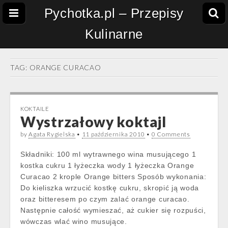
Pychotka.pl – Przepisy
Kulinarne
TAG:
ORANGE CURACAO
KOKTAILE
Wystrzałowy koktajl
by
Agata Rygielska
•
11 października 2010
•
0 Comments
Składniki: 100 ml wytrawnego wina musującego 1
kostka cukru 1 łyżeczka wody 1 łyżeczka Orange
Curacao 2 krople Orange bitters Sposób wykonania:
Do kieliszka wrzucić kostkę cukru, skropić ją woda
oraz bitteresem po czym zalać orange curacao.
Następnie całość wymieszać, aż cukier się rozpuści,
wówczas wlać wino musujące.