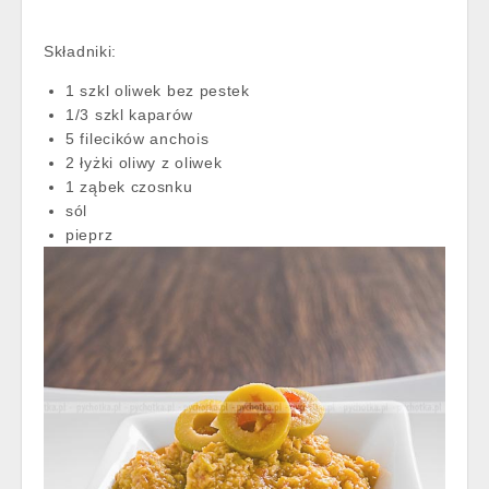
Składniki:
1 szkl oliwek bez pestek
1/3 szkl kaparów
5 filecików anchois
2 łyżki oliwy z oliwek
1 ząbek czosnku
sól
pieprz