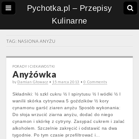
Pychotka.pl – Przepisy
Kulinarne
TAG:
NASIONA ANYŻU
PORADY I CIEKAWOSTKI
Anyżówka
by
Damian Głowacz
•
15 marca 2013
•
0 Comments
Składniki: ½ szkl cukru ½ l spirytusu ½ l wódki ½ l
wanilii skórka cytrynowa 5 goździków ½ kory
cynamonu garść ziaren anyżu Sposób wykonania:
Do słoja wrzucić ziarna anyżu, dodać do niego
cynamon i skórkę z cytryny. Zasypać cukrem i zalać
alkoholem. Szczelnie zakręcić i odstawić na dwa
tygodnie. Po tym czasie przefiltrować i…