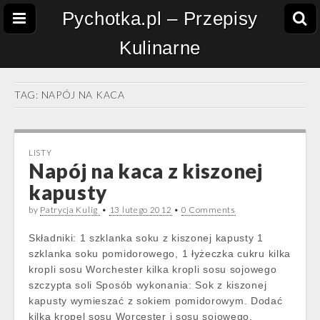
Pychotka.pl – Przepisy
Kulinarne
TAG:
NAPÓJ NA KACA
LISTY
Napój na kaca z kiszonej
kapusty
by
Patrycja Kulig
•
13 lutego 2012
•
0 Comments
Składniki: 1 szklanka soku z kiszonej kapusty 1
szklanka soku pomidorowego, 1 łyżeczka cukru kilka
kropli sosu Worchester kilka kropli sosu sojowego
szczypta soli Sposób wykonania: Sok z kiszonej
kapusty wymieszać z sokiem pomidorowym. Dodać
kilka kropel sosu Worcester i sosu sojowego.