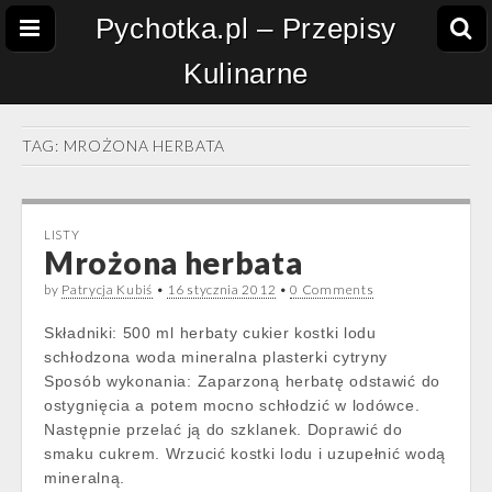
Pychotka.pl – Przepisy
Kulinarne
TAG:
MROŻONA HERBATA
LISTY
Mrożona herbata
by
Patrycja Kubiś
•
16 stycznia 2012
•
0 Comments
Składniki: 500 ml herbaty cukier kostki lodu
schłodzona woda mineralna plasterki cytryny
Sposób wykonania: Zaparzoną herbatę odstawić do
ostygnięcia a potem mocno schłodzić w lodówce.
Następnie przelać ją do szklanek. Doprawić do
smaku cukrem. Wrzucić kostki lodu i uzupełnić wodą
mineralną.