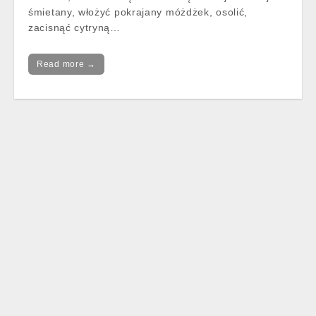
śmietany, włożyć pokrajany móżdżek, osolić,
zacisnąć cytryną…
Read more →