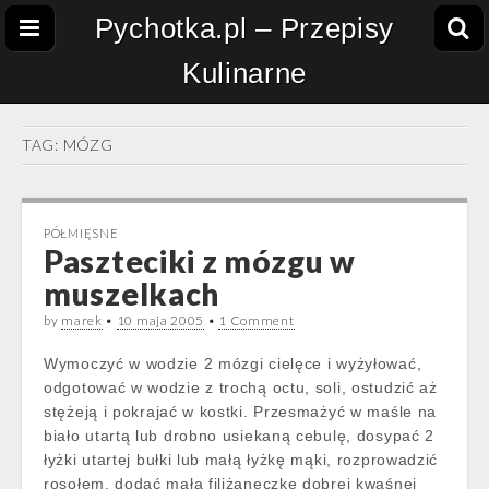
Pychotka.pl – Przepisy
Kulinarne
TAG:
MÓZG
PÓŁMIĘSNE
Paszteciki z mózgu w
muszelkach
by
marek
•
10 maja 2005
•
1 Comment
Wymoczyć w wodzie 2 mózgi cielęce i wyżyłować,
odgotować w wodzie z trochą octu, soli, ostudzić aż
stężeją i pokrajać w kostki. Przesmażyć w maśle na
biało utartą lub drobno usiekaną cebulę, dosypać 2
łyżki utartej bułki lub małą łyżkę mąki, rozprowadzić
rosołem, dodać małą filiżaneczkę dobrej kwaśnej