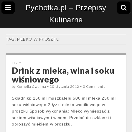
Pychotka.pl – Przepisy
Kulinarne
TAG:
MLEKO W PROSZKU
LISTY
Drink z mleka, wina i soku
wiśniowego
by
Kornelia Cwalina
•
30 stycznia 2012
•
0 Comments
Składniki: 250 ml muszkatelu 500 ml mleka 250 ml
soku wiśniowego 2 łyżki mleka waniliowego w
proszku Sposób wykonania: Mleko wymieszać z
sokiem wiśniowym i winem. Przelać do szklanki i
oprószyć mlekiem w proszku.