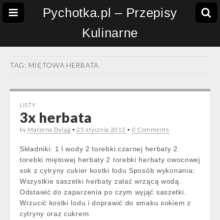
Pychotka.pl – Przepisy
Kulinarne
TAG:
MIĘTOWA HERBATA
LISTY
3x herbata
by
Marzena Dyląg
•
25 stycznia 2012
•
0 Comments
Składniki: 1 l wody 2 torebki czarnej herbaty 2
torebki miętowej herbaty 2 torebki herbaty owocowej
sok z cytryny cukier kostki lodu Sposób wykonania:
Wszystkie saszetki herbaty zalać wrzącą wodą.
Odstawić do zaparzenia po czym wyjąć saszetki.
Wrzucić kostki lodu i doprawić do smaku sokiem z
cytryny oraz cukrem.