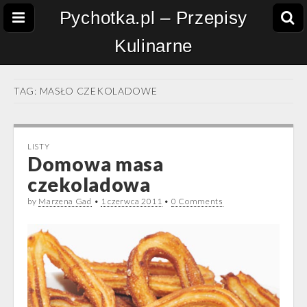
Pychotka.pl – Przepisy
Kulinarne
TAG:
MASŁO CZEKOLADOWE
LISTY
Domowa masa
czekoladowa
by
Marzena Gad
•
1 czerwca 2011
•
0 Comments