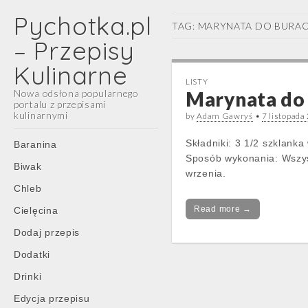
Pychotka.pl
TAG:
MARYNATA DO BURA
– Przepisy
Kulinarne
LISTY
Nowa odsłona popularnego
Marynata do
portalu z przepisami
kulinarnymi
by
Adam Gawryś
•
7 listopada
Main
Skip
Składniki: 3 1/2 szklanka
Baranina
menu
to
Sposób wykonania: Wszys
Biwak
content
wrzenia.
Chleb
Read more →
Cielęcina
Dodaj przepis
Dodatki
Drinki
Edycja przepisu