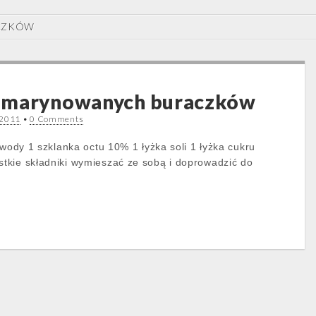
CZKÓW
 marynowanych buraczków
 2011
•
0 Comments
 wody 1 szklanka octu 10% 1 łyżka soli 1 łyżka cukru
tkie składniki wymieszać ze sobą i doprowadzić do