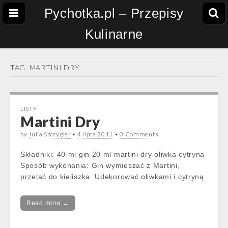
Pychotka.pl – Przepisy
Kulinarne
TAG:
MARTINI DRY
LISTY
Martini Dry
by
Julia Szczygieł
•
4 lipca 2011
•
0 Comments
Składniki: 40 ml gin 20 ml martini dry oliwka cytryna
Sposób wykonania: Gin wymieszać z Martini,
przelać do kieliszka. Udekorować oliwkami i cytryną.
Read more →