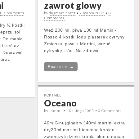
i
zawrot glowy
•
0 Comments
by
dagmara ehret
•
7 marca 2007
•
0
Comments
dry ½ kostki
Weź 200 ml. piwa 100 ml Martini-
ieprzu sól
Rosso 4 kostki lodu plasterek cytryny
: Do masła
Zmieszaj piwo z Martini, wrzuć
utrzeć aż
cytrynkę i lód. Na zdrowie
. Doprawić
 oraz
Read more →
KOKTAILE
Oceano
by
Jaxamil
•
10 lutego 2005
•
0 Comments
40mlGinu(ginebry:)40ml martini extra
dry20ml martini biancona koniec
zwienczyć dzieło krobla blue curacao