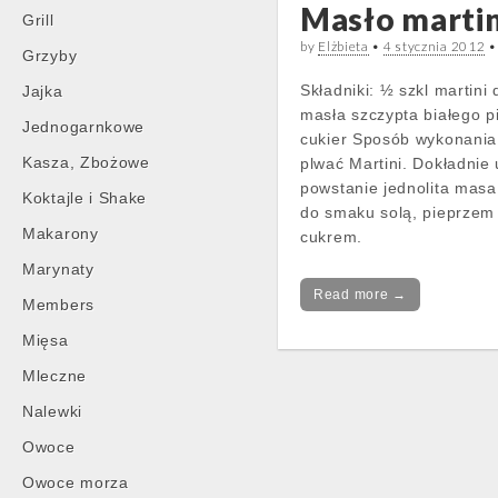
Masło martin
Grill
by
Elżbieta
•
4 stycznia 2012
Grzyby
Składniki: ½ szkl martini 
Jajka
masła szczypta białego p
Jednogarnkowe
cukier Sposób wykonania
Kasza, Zbożowe
plwać Martini. Dokładnie 
powstanie jednolita masa
Koktajle i Shake
do smaku solą, pieprzem
Makarony
cukrem.
Marynaty
Read more →
Members
Mięsa
Mleczne
Nalewki
Owoce
Owoce morza