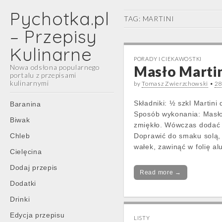
Pychotka.pl
TAG:
MARTINI
– Przepisy
Kulinarne
PORADY I CIEKAWOSTKI
Nowa odsłona popularnego
Masło Marti
portalu z przepisami
kulinarnymi
by
Tomasz Zwierzchowski
•
28
Main
Skip
Składniki: ½ szkl Martini
Baranina
menu
to
Sposób wykonania: Masło
Biwak
content
zmiękło. Wówczas dodać M
Chleb
Doprawić do smaku solą,
wałek, zawinąć w folię a
Cielęcina
Dodaj przepis
Read more →
Dodatki
Drinki
Edycja przepisu
LISTY