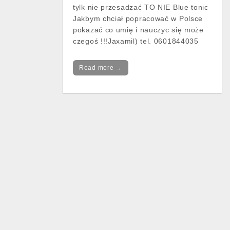
tylk nie przesadzać TO NIE Blue tonic
Jakbym chciał popracować w Polsce
pokazać co umię i nauczyc się może
czegoś !!!Jaxamil) tel. 0601844035
Read more →