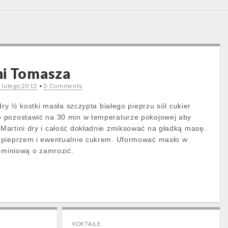
ni Tomasza
 lutego 2013
•
0 Comments
 dry ½ kostki masła szczypta białego pieprzu sól cukier
 pozostawić na 30 min w temperaturze pokojowej aby
artini dry i całość dokładnie zmiksować na gładką masę.
 pieprzem i ewentualnie cukrem. Uformować masło w
luminiową o zamrozić.
KOKTAILE