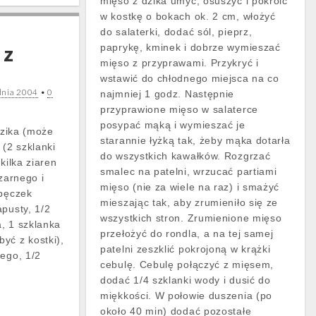
mięso z dzika umyć, osuszyć i pokroić
w kostkę o bokach ok. 2 cm, włożyć
do salaterki, dodać sól, pieprz,
 z
paprykę, kminek i dobrze wymieszać
mięso z przyprawami. Przykryć i
wstawić do chłodnego miejsca na co
dnia 2004
•
0
najmniej 1 godz. Następnie
przyprawione mięso w salaterce
posypać mąką i wymieszać je
 dzika (może
starannie łyżką tak, żeby mąka dotarła
 (2 szklanki
do wszystkich kawałków. Rozgrzać
kilka ziaren
smalec na patelni, wrzucać partiami
czarnego i
mięso (nie za wiele na raz) i smażyć
 pęczek
mieszając tak, aby zrumieniło się ze
apusty, 1/2
wszystkich stron. Zrumienione mięso
, 1 szklanka
przełożyć do rondla, a na tej samej
yć z kostki),
patelni zeszklić pokrojoną w krążki
wego, 1/2
cebulę. Cebulę połączyć z mięsem,
dodać 1/4 szklanki wody i dusić do
miękkości. W połowie duszenia (po
około 40 min) dodać pozostałe