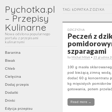
Pychotka.pl
TAG:
ŁOPATKA Z DZIKA
– Przepisy
Kulinarne
DZICZYZNA
Nowa odsłona popularnego
Peczeń z dzi
portalu z przepisami
pomidorowym
kulinarnymi
szparagami
Main
Skip
Baranina
menu
to
by
Michal Milak
•
23 grudnia 
Biwak
content
100 g masła sklarowanego
Chleb
pod bieżącą zimną wodą,
Cielęcina
dodać 60 g koncentratu p
kg mięsistych pomidorów 
Dodaj przepis
gotowania, potem przela
Dodatki
Drinki
Read more →
Edycja przepisu