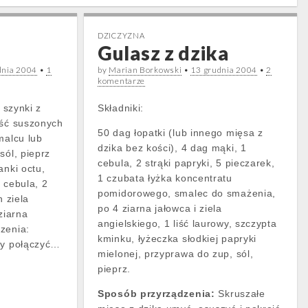
DZICZYZNA
Gulasz z dzika
dnia 2004
•
1
by
Marian Borkowski
•
13 grudnia 2004
•
2
komentarze
b szynki z
Składniki:
rść suszonych
50 dag łopatki (lub innego mięsa z
malcu lub
dzika bez kości), 4 dag mąki, 1
sól, pieprz
cebula, 2 strąki papryki, 5 pieczarek,
anki octu,
1 czubata łyżka koncentratu
 cebula, 2
pomidorowego, smalec do smażenia,
n ziela
po 4 ziarna jałowca i ziela
ziarna
angielskiego, 1 liść laurowy, szczypta
zenia:
kminku, łyżeczka słodkiej papryki
wy połączyć…
mielonej, przyprawa do zup, sól,
pieprz.
Sposób przyrządzenia:
Skruszałe