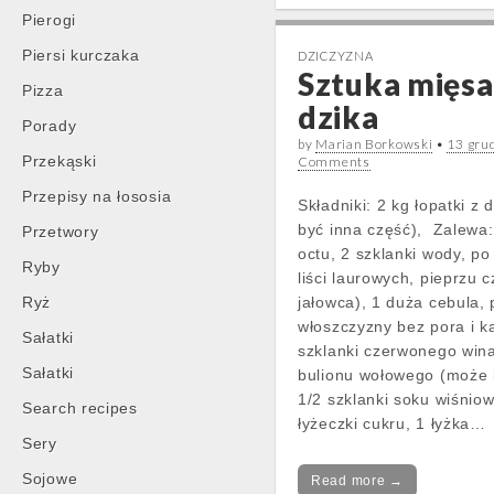
Pierogi
Piersi kurczaka
DZICZYZNA
Sztuka mięsa
Pizza
dzika
Porady
by
Marian Borkowski
•
13 gru
Przekąski
Comments
Przepisy na łososia
Składniki: 2 kg łopatki z
być inna część), Zalewa:
Przetwory
octu, 2 szklanki wody, po 
Ryby
liści laurowych, pieprzu 
Ryż
jałowca), 1 duża cebula,
włoszczyzny bez pora i k
Sałatki
szklanki czerwonego wina
Sałatki
bulionu wołowego (może b
1/2 szklanki soku wiśnio
Search recipes
łyżeczki cukru, 1 łyżka…
Sery
Sojowe
Read more →