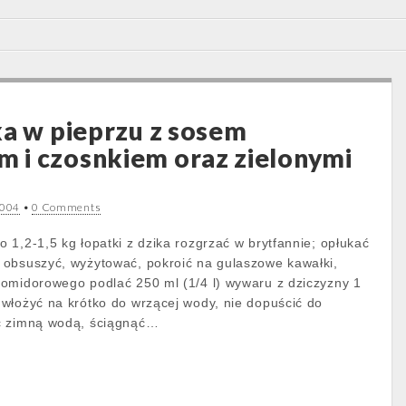
ka w pieprzu z sosem
 i czosnkiem oraz zielonymi
2004
•
0 Comments
 1,2-1,5 kg łopatki z dzika rozgrzać w brytfannie; opłukać
 obsuszyć, wyżytować, pokroić na gulaszowe kawałki,
omidorowego podlać 250 ml (1/4 l) wywaru z dziczyzny 1
włożyć na krótko do wrzącej wody, nie dopuścić do
ć zimną wodą, ściągnąć…