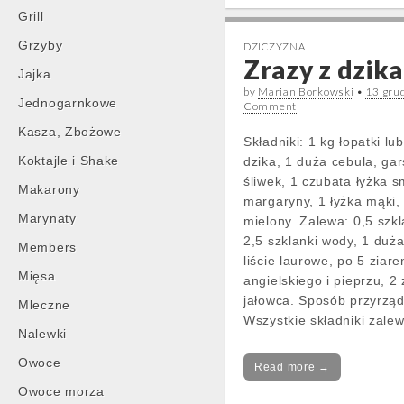
Grill
Grzyby
DZICZYZNA
Zrazy z dzika
Jajka
by
Marian Borkowski
•
13 gru
Jednogarnkowe
Comment
Kasza, Zbożowe
Składniki: 1 kg łopatki lu
Koktajle i Shake
dzika, 1 duża cebula, ga
śliwek, 1 czubata łyżka s
Makarony
margaryny, 1 łyżka mąki, 
Marynaty
mielony. Zalewa: 0,5 szkl
2,5 szklanki wody, 1 duża
Members
liście laurowe, po 5 ziare
Mięsa
angielskiego i pieprzu, 2 
jałowca. Sposób przyrząd
Mleczne
Wszystkie składniki zale
Nalewki
Owoce
Read more →
Owoce morza