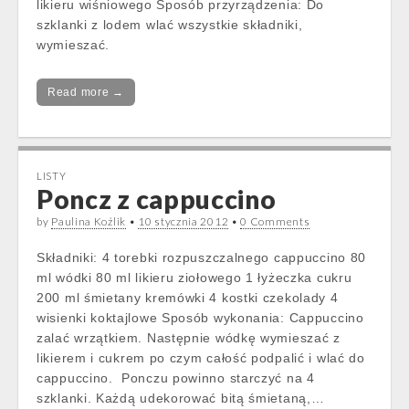
likieru wiśniowego Sposób przyrządzenia: Do
szklanki z lodem wlać wszystkie składniki,
wymieszać.
Read more →
LISTY
Poncz z cappuccino
by
Paulina Koźlik
•
10 stycznia 2012
•
0 Comments
Składniki: 4 torebki rozpuszczalnego cappuccino 80
ml wódki 80 ml likieru ziołowego 1 łyżeczka cukru
200 ml śmietany kremówki 4 kostki czekolady 4
wisienki koktajlowe Sposób wykonania: Cappuccino
zalać wrzątkiem. Następnie wódkę wymieszać z
likierem i cukrem po czym całość podpalić i wlać do
cappuccino. Ponczu powinno starczyć na 4
szklanki. Każdą udekorować bitą śmietaną,…