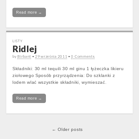
Read more →
LISTY
Ridlej
by
Birbant
•
29 września 2011
•
0 Comments
Składniki: 30 ml tequili 30 ml ginu 1 łyżeczka likieru
ziołowego Sposób przyrządzenia: Do szklanki z
lodem wlać wszystkie składniki, wymieszać.
Read more →
Post
← Older posts
navigation