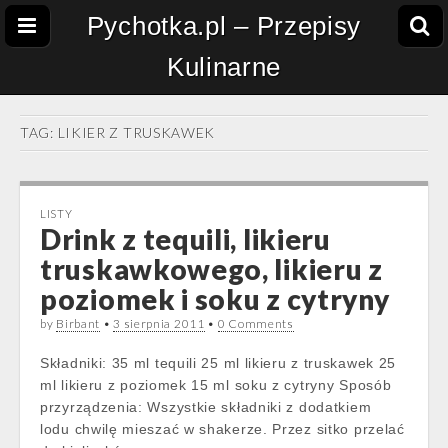
Pychotka.pl – Przepisy
Kulinarne
TAG:
LIKIER Z TRUSKAWEK
LISTY
Drink z tequili, likieru
truskawkowego, likieru z
poziomek i soku z cytryny
by
Birbant
•
3 sierpnia 2011
•
0 Comments
Składniki: 35 ml tequili 25 ml likieru z truskawek 25
ml likieru z poziomek 15 ml soku z cytryny Sposób
przyrządzenia: Wszystkie składniki z dodatkiem
lodu chwilę mieszać w shakerze. Przez sitko przelać