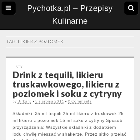
Pychotka.pl – Przepisy
Kulinarne
TAG:
LIKIER Z POZIOMEK
LISTY
Drink z tequili, likieru
truskawkowego, likieru z
poziomek i soku z cytryny
by
Birbant
•
3 sierpnia 2011
•
0 Comments
Składniki: 35 ml tequili 25 ml likieru z truskawek 25
ml likieru z poziomek 15 ml soku z cytryny Sposób
przyrządzenia: Wszystkie składniki z dodatkiem
lodu chwilę mieszać w shakerze. Przez sitko przelać