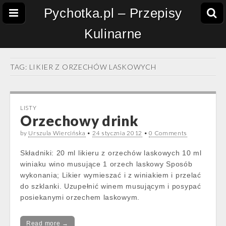
Pychotka.pl – Przepisy
Kulinarne
TAG:
LIKIER Z ORZECHÓW LASKOWYCH
LISTY
Orzechowy drink
by
Urszula Wiercińska
•
24 stycznia 2012
•
0 Comments
Składniki: 20 ml likieru z orzechów laskowych 10 ml
winiaku wino musujące 1 orzech laskowy Sposób
wykonania; Likier wymieszać i z winiakiem i przelać
do szklanki. Uzupełnić winem musującym i posypać
posiekanymi orzechem laskowym.
Read more →