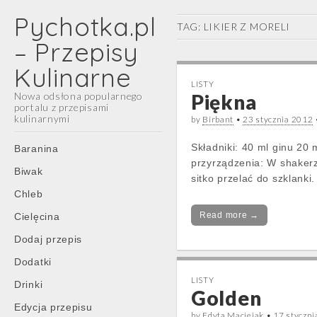
Pychotka.pl
TAG:
LIKIER Z MORELI
– Przepisy
Kulinarne
LISTY
Nowa odsłona popularnego
Piękna
portalu z przepisami
kulinarnymi
by
Birbant
•
23 stycznia 2012
Main
Skip
Składniki: 40 ml ginu 20
Baranina
menu
to
przyrządzenia: W shakerz
Biwak
content
sitko przelać do szklanki.
Chleb
Read more →
Cielęcina
Dodaj przepis
Dodatki
LISTY
Drinki
Golden
Edycja przepisu
by
Edyta Maciejak
•
17 styczn