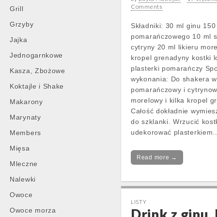
Comments
Grill
Grzyby
Składniki: 30 ml ginu 150
pomarańczowego 10 ml s
Jajka
cytryny 20 ml likieru mor
Jednogarnkowe
kropel grenadyny kostki 
plasterki pomarańczy Sp
Kasza, Zbożowe
wykonania: Do shakera wl
Koktajle i Shake
pomarańczowy i cytrynowy
morelowy i kilka kropel g
Makarony
Całość dokładnie wymiesz
Marynaty
do szklanki. Wrzucić kostk
udekorować plasterkiem
Members
Mięsa
Read more →
Mleczne
Nalewki
Owoce
LISTY
Drink z ginu, 
Owoce morza