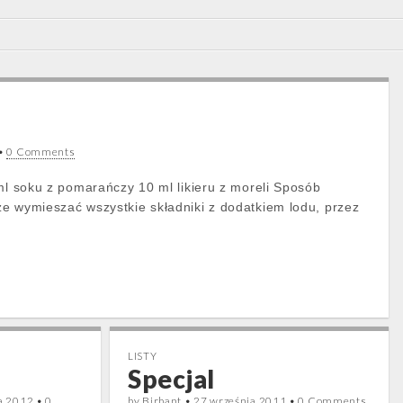
•
0 Comments
 ml soku z pomarańczy 10 ml likieru z moreli Sposób
e wymieszać wszystkie składniki z dodatkiem lodu, przez
LISTY
Specjal
ia 2012
•
0
by
Birbant
•
27 września 2011
•
0 Comments