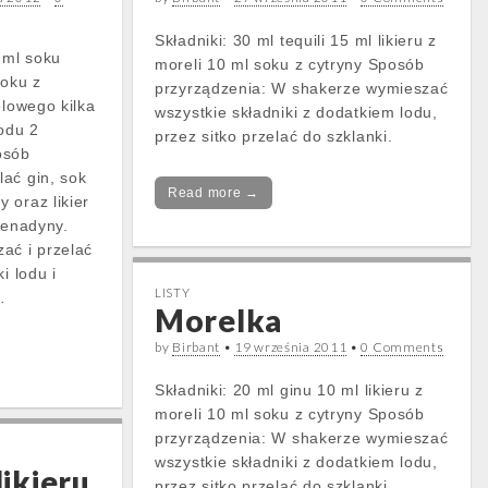
Składniki: 30 ml tequili 15 ml likieru z
 ml soku
moreli 10 ml soku z cytryny Sposób
oku z
przyrządzenia: W shakerze wymieszać
elowego kilka
wszystkie składniki z dodatkiem lodu,
lodu 2
przez sitko przelać do szklanki.
osób
ać gin, sok
Read more →
 oraz likier
renadyny.
ać i przelać
i lodu i
LISTY
…
Morelka
by
Birbant
•
19 września 2011
•
0 Comments
Składniki: 20 ml ginu 10 ml likieru z
moreli 10 ml soku z cytryny Sposób
przyrządzenia: W shakerze wymieszać
wszystkie składniki z dodatkiem lodu,
likieru
przez sitko przelać do szklanki.