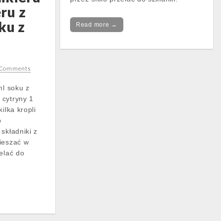
eru z
ku z
Read more →
 Comments
ml soku z
 cytryny 1
ilka kropli
b
składniki z
ieszać w
elać do