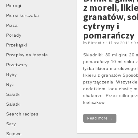
z moreli, liki
Pierogi
granatów, so
Piersi kurczaka
cytryny i
Pizza
pomarańczy
Porady
by
Birbant
•
11 lipca 2011
•
0
Przekąski
Przepisy na łososia
Składniki: 30 ml ginu 20 
pomarańczy 10 ml soku z
Przetwory
łyżka likieru morelowego k
Ryby
likieru z granatów Sposó
przyrządzenia: Wszystkie 
Ryż
dodatkiem lodu chwilę m
Sałatki
shakerze. Przez sitko prz
kieliszków.
Sałatki
Search recipes
Read more →
Sery
Sojowe