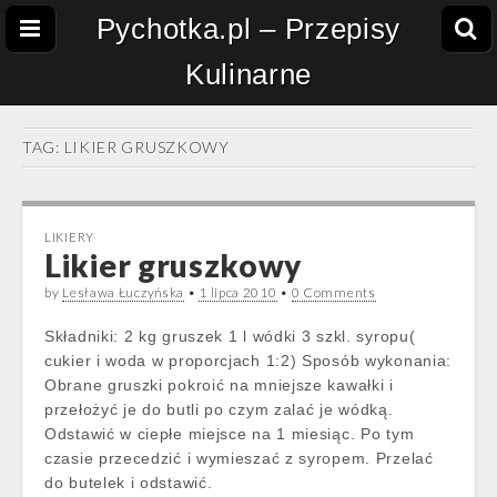
Pychotka.pl – Przepisy
Kulinarne
TAG:
LIKIER GRUSZKOWY
LIKIERY
Likier gruszkowy
by
Lesława Łuczyńska
•
1 lipca 2010
•
0 Comments
Składniki: 2 kg gruszek 1 l wódki 3 szkl. syropu(
cukier i woda w proporcjach 1:2) Sposób wykonania:
Obrane gruszki pokroić na mniejsze kawałki i
przełożyć je do butli po czym zalać je wódką.
Odstawić w ciepłe miejsce na 1 miesiąc. Po tym
czasie przecedzić i wymieszać z syropem. Przelać
do butelek i odstawić.