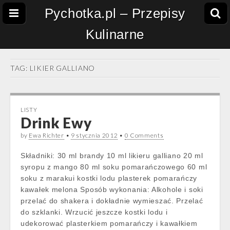
Pychotka.pl – Przepisy
Kulinarne
TAG:
LIKIER GALLIANO
LISTY
Drink Ewy
by
Ewa Richter
•
9 stycznia 2012
•
0 Comments
Składniki: 30 ml brandy 10 ml likieru galliano 20 ml
syropu z mango 80 ml soku pomarańczowego 60 ml
soku z marakui kostki lodu plasterek pomarańczy
kawałek melona Sposób wykonania: Alkohole i soki
przelać do shakera i dokładnie wymieszać. Przelać
do szklanki. Wrzucić jeszcze kostki lodu i
udekorować plasterkiem pomarańczy i kawałkiem