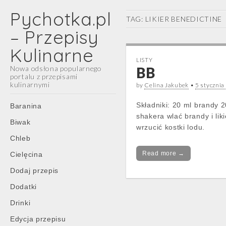
Pychotka.pl
TAG:
LIKIER BENEDICTINE
– Przepisy
Kulinarne
LISTY
Nowa odsłona popularnego
BB
portalu z przepisami
kulinarnymi
by
Celina Jakubek
•
5 styczni
Main
Skip
Składniki: 20 ml brandy 2
Baranina
menu
to
shakera wlać brandy i lik
Biwak
content
wrzucić kostki lodu.
Chleb
Read more →
Cielęcina
Dodaj przepis
Dodatki
Drinki
Edycja przepisu