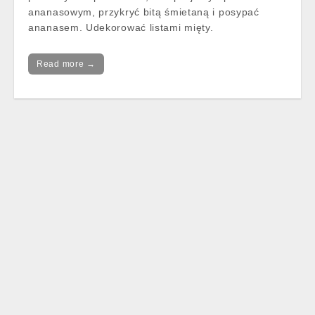
ananasowym, przykryć bitą śmietaną i posypać
ananasem. Udekorować listami mięty.
Read more →