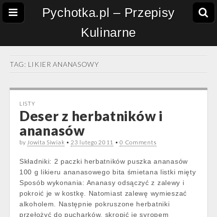
Pychotka.pl – Przepisy
Kulinarne
TAG:
LIKIER ANANASOWY
LISTY
Deser z herbatników i
ananasów
by
Jowita Siwiak
•
23 lutego 2011
•
0 Comments
Składniki: 2 paczki herbatników puszka ananasów
100 g likieru ananasowego bita śmietana listki mięty
Sposób wykonania: Ananasy odsączyć z zalewy i
pokroić je w kostkę. Natomiast zalewę wymieszać
alkoholem. Następnie pokruszone herbatniki
przełożyć do pucharków, skropić je syropem