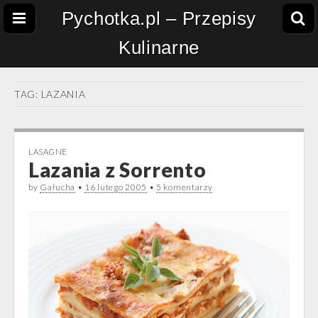
Pychotka.pl – Przepisy
Kulinarne
TAG:
LAZANIA
LASAGNE
Lazania z Sorrento
by
Gałucha
•
16 lutego 2005
•
5 komentarzy