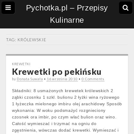
Pychotka.pl – Przepisy
Kulinarne
TAG:
KRÓLEWSKIE
KREWETKI
Krewetki po pekińsku
by
Donata Suwała
•
16 września 2010
•
0 Comments
Składniki: 8 usmażonych krewetek królewskich 2
ząbki czosnku 1 szkl. bulionu 2 łyżki wina ryżowego
1 łyżeczka mielonego imbiru olej arachidowy Sposób
wykonania: W woku podsmażyć rozgnieciony
czosnek ora imbir, po czym wlać bulion oraz wino.
Całość wymieszać i trzymać na ogniu do
zgęstnienia, wówczas dodać krewetki. Wymieszać i