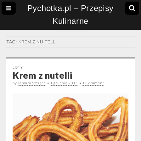
Pychotka.pl – Przepisy
Kulinarne
TAG:
KREM Z NU TELLI
LISTY
Krem z nutelli
by
Tamara Szczęch
•
1 grudnia 2011
•
1 Comment