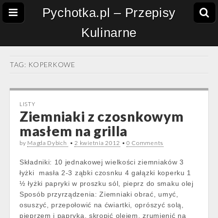
Pychotka.pl – Przepisy
Kulinarne
TAG:
KOPERKOWE
LISTY
Ziemniaki z czosnkowym
masłem na grilla
by
Magda Dybich
•
2 kwietnia 2012
•
0 Comments
Składniki: 10 jednakowej wielkości ziemniaków 3
łyżki masła 2-3 ząbki czosnku 4 gałązki koperku 1
½ łyżki papryki w proszku sól, pieprz do smaku olej
Sposób przyrządzenia: Ziemniaki obrać, umyć,
osuszyć, przepołowić na ćwiartki, oprószyć solą,
pieprzem i papryką, skropić olejem, zrumienić na