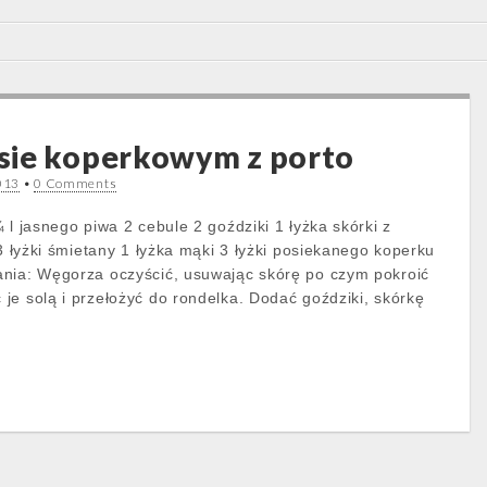
sie koperkowym z porto
013
•
0 Comments
 l jasnego piwa 2 cebule 2 goździki 1 łyżka skórki z
 3 łyżki śmietany 1 łyżka mąki 3 łyżki posiekanego koperku
ania: Węgorza oczyścić, usuwając skórę po czym pokroić
je solą i przełożyć do rondelka. Dodać goździki, skórkę