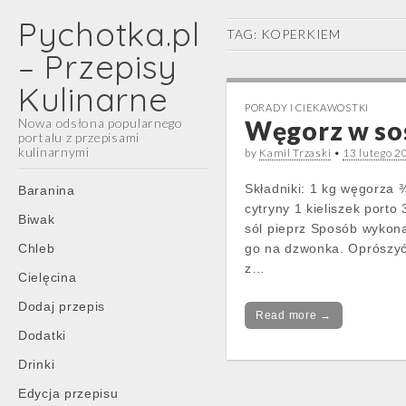
Pychotka.pl
TAG:
KOPERKIEM
– Przepisy
Kulinarne
PORADY I CIEKAWOSTKI
Nowa odsłona popularnego
Węgorz w so
portalu z przepisami
kulinarnymi
by
Kamil Trzaski
•
13 lutego 2
Main
Skip
Składniki: 1 kg węgorza ¾
Baranina
menu
to
cytryny 1 kieliszek porto
Biwak
content
sól pieprz Sposób wykon
Chleb
go na dzwonka. Oprószyć 
z…
Cielęcina
Dodaj przepis
Read more →
Dodatki
Drinki
Edycja przepisu