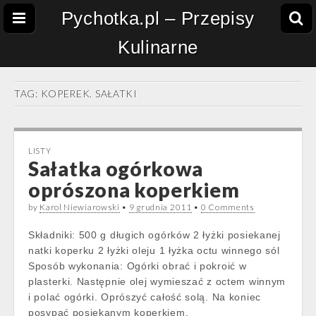
Pychotka.pl – Przepisy
Kulinarne
TAG:
KOPEREK. SAŁATKI
LISTY
Sałatka ogórkowa
oprószona koperkiem
by
Karol Niewiarowski
•
9 grudnia 2011
•
0 Comments
Składniki: 500 g długich ogórków 2 łyżki posiekanej
natki koperku 2 łyżki oleju 1 łyżka octu winnego sól
Sposób wykonania: Ogórki obrać i pokroić w
plasterki. Następnie olej wymieszać z octem winnym
i polać ogórki. Oprószyć całość solą. Na koniec
posypać posiekanym koperkiem.