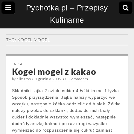
Pychotka.pl – Przepisy
Kulinarne
TAG:
KOGEL MOGEL
JAJKA
Kogel mogel z kakao
by
albertos
•
1 grudnia 2009
•
0 Comments
Składniki: jajka 2 sztuki cukier 4 łyżki kakao 1 łyżka
Sposób przyrządzenia: Jajka należy wyparzyć we
wrzątku, następnie żółtka oddzielić od białek. Żółtka
należy przelać do szklanki, dodać do nich biały
cukier i dokładnie wszystko wymieszać, następnie
dodać łyżeczkę kakao i po raz drugi wszystko
wymieszać do rozpuszczenia się cukru( zamiast