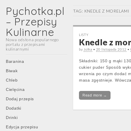
Pychotka.pl
TAG:
KNEDLE Z MORELAMI
– Przepisy
Kulinarne
LISTY
Nowa odsłona popularnego
Knedle z mo
portalu z przepisami
kulinarnymi
by
Jolka
•
20 listopada 2012
•
Main
Skip
Składniki: 150 g mąki 130
Baranina
menu
to
cukier puder Sposób wyko
Biwak
content
wrzenia po czym dodać m
Chleb
masa zgęstnieje. Wówczas
Cielęcina
Read more →
Dodaj przepis
Dodatki
Drinki
Edycja przepisu