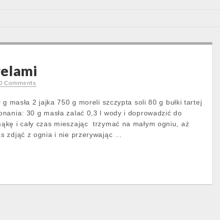
relami
0 Comments
 g masła 2 jajka 750 g moreli szczypta soli 80 g bułki tartej
nania: 30 g masła zalać 0,3 l wody i doprowadzić do
ąkę i cały czas mieszając trzymać na małym ogniu, aż
 zdjąć z ognia i nie przerywając …