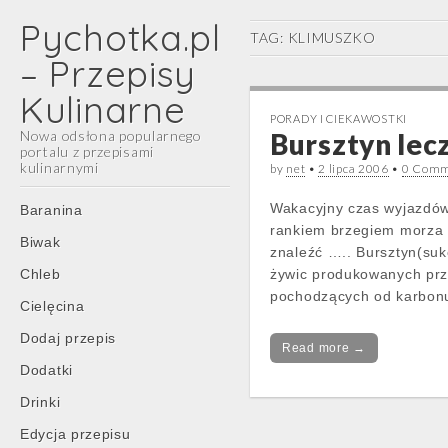
Pychotka.pl
TAG:
KLIMUSZKO
– Przepisy
Kulinarne
PORADY I CIEKAWOSTKI
Nowa odsłona popularnego
Bursztyn lec
portalu z przepisami
kulinarnymi
by
net
•
2 lipca 2006
•
0 Comm
Main
Skip
Wakacyjny czas wyjazdów.
Baranina
menu
to
rankiem brzegiem morza 
Biwak
content
znaleźć ….. Bursztyn(suk
Chleb
żywic produkowanych prz
pochodzących od karbonu
Cielęcina
Dodaj przepis
Read more →
Dodatki
Drinki
Edycja przepisu