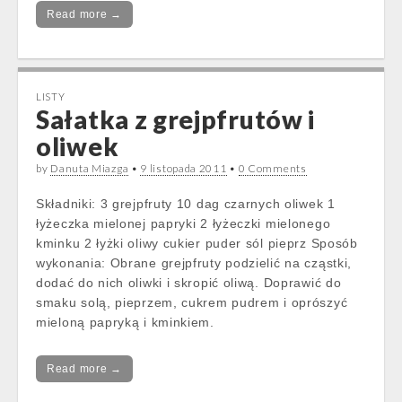
Read more →
LISTY
Sałatka z grejpfrutów i
oliwek
by
Danuta Miazga
•
9 listopada 2011
•
0 Comments
Składniki: 3 grejpfruty 10 dag czarnych oliwek 1
łyżeczka mielonej papryki 2 łyżeczki mielonego
kminku 2 łyżki oliwy cukier puder sól pieprz Sposób
wykonania: Obrane grejpfruty podzielić na cząstki,
dodać do nich oliwki i skropić oliwą. Doprawić do
smaku solą, pieprzem, cukrem pudrem i oprószyć
mieloną papryką i kminkiem.
Read more →