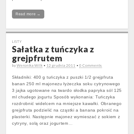
Read more →
LISTY
Sałatka z tuńczyka z
grejpfrutem
by
Weronika Wilk
•
12 grudnia 2011
•
0 Comments
Składniki: 400 g tuńczyka z puszki 1/2 grejpfruta
banan 250 ml majonezu łyżeczka soku cytrynowego
3 jajka ugotowane na twardo słodka papryka sól 125
ml chudego jogurtu Sposób wykonania: Tuńczyka
rozdrobnić widelcem na mniejsze kawałki. Obranego
grejpfruta podzielić na cząstki a banana pokroić na
plasterki. Następnie majonez wymieszać z sokiem z
cytryny, solą oraz jogurtem…