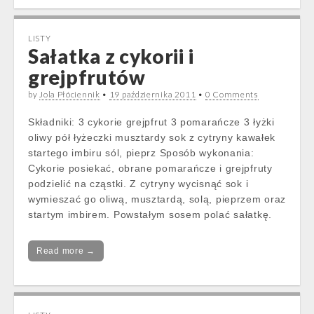
LISTY
Sałatka z cykorii i
grejpfrutów
by
Jola Płóciennik
•
19 października 2011
•
0 Comments
Składniki: 3 cykorie grejpfrut 3 pomarańcze 3 łyżki
oliwy pół łyżeczki musztardy sok z cytryny kawałek
startego imbiru sól, pieprz Sposób wykonania:
Cykorie posiekać, obrane pomarańcze i grejpfruty
podzielić na cząstki. Z cytryny wycisnąć sok i
wymieszać go oliwą, musztardą, solą, pieprzem oraz
startym imbirem. Powstałym sosem polać sałatkę.
Read more →