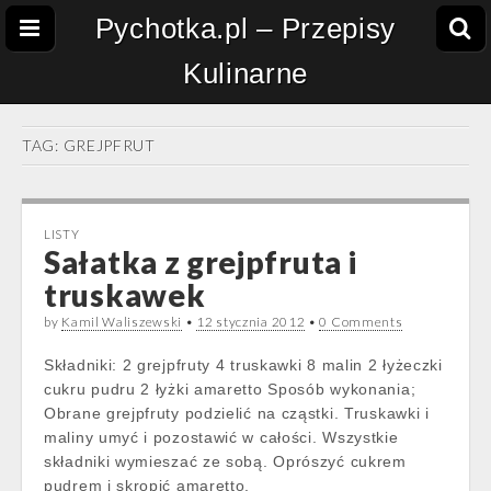
Pychotka.pl – Przepisy
Kulinarne
TAG:
GREJPFRUT
LISTY
Sałatka z grejpfruta i
truskawek
by
Kamil Waliszewski
•
12 stycznia 2012
•
0 Comments
Składniki: 2 grejpfruty 4 truskawki 8 malin 2 łyżeczki
cukru pudru 2 łyżki amaretto Sposób wykonania;
Obrane grejpfruty podzielić na cząstki. Truskawki i
maliny umyć i pozostawić w całości. Wszystkie
składniki wymieszać ze sobą. Oprószyć cukrem
pudrem i skropić amaretto.