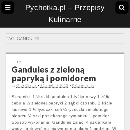
Pychotka.pl – Przepisy
Kulinarne
TAG:
GANDULES
LISTY
Gandules z zieloną
papryką i pomidorem
by
Olga Czapla
•
21 grudnia 2012
•
0 Comments
Składniki: 1 ½ szkl gandules 1 łyżka oliwy 1 żółta
cebula ½ zielonej papryki 2 ząbki czosnku 2 liście
laurowe 1 ½ łyżeczki soli ¼ łyżeczki zmielonego
pieprzu ¼ szkl posiekanego tymianku 1 pomidor
Sposób wykonania; Gandules zalać 4 szklankami
wody i gotować na małym ogniu około 1 godzinę. W