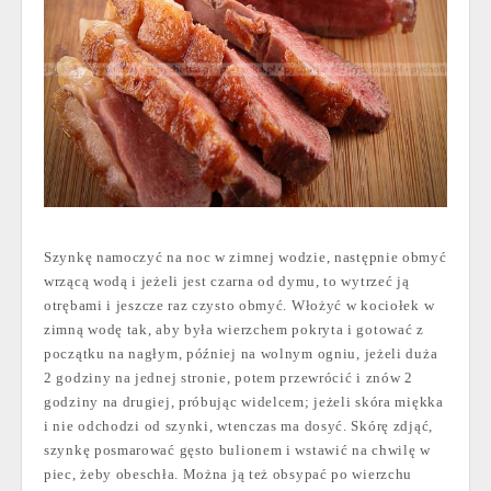
Szynkę namoczyć na noc w zimnej wodzie, następnie obmyć
wrzącą wodą i jeżeli jest czarna od dymu, to wytrzeć ją
otrębami i jeszcze raz czysto obmyć. Włożyć w kociołek w
zimną wodę tak, aby była wierzchem pokryta i gotować z
początku na nagłym, później na wolnym ogniu, jeżeli duża
2 godziny na jednej stronie, potem przewrócić i znów 2
godziny na drugiej, próbując widelcem; jeżeli skóra miękka
i nie odchodzi od szynki, wtenczas ma dosyć. Skórę zdjąć,
szynkę posmarować gęsto bulionem i wstawić na chwilę w
piec, żeby obeschła. Można ją też obsypać po wierzchu