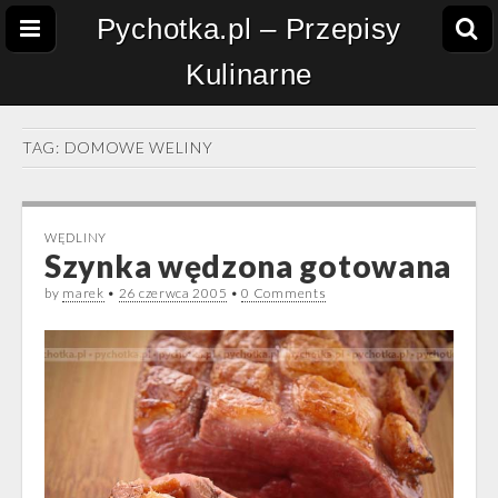
Pychotka.pl – Przepisy
Kulinarne
TAG:
DOMOWE WELINY
WĘDLINY
Szynka wędzona gotowana
by
marek
•
26 czerwca 2005
•
0 Comments