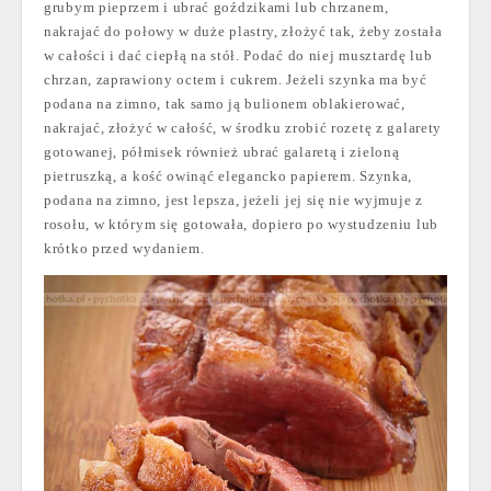
grubym pieprzem i ubrać goździkami lub chrzanem,
nakrajać do połowy w duże plastry, złożyć tak, żeby została
w całości i dać ciepłą na stół. Podać do niej musztardę lub
chrzan, zaprawiony octem i cukrem. Jeżeli szynka ma być
podana na zimno, tak samo ją bulionem oblakierować,
nakrajać, złożyć w całość, w środku zrobić rozetę z galarety
gotowanej, półmisek również ubrać galaretą i zieloną
pietruszką, a kość owinąć elegancko papierem. Szynka,
podana na zimno, jest lepsza, jeżeli jej się nie wyjmuje z
rosołu, w którym się gotowała, dopiero po wystudzeniu lub
krótko przed wydaniem.