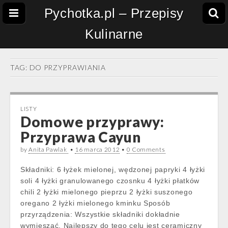
Pychotka.pl – Przepisy
Kulinarne
TAG:
DO PRZYPRAWIANIA
LISTY
Domowe przyprawy:
Przyprawa Cayun
by
Anita Pawlak
•
16 marca 2012
•
0 Comments
Składniki: 6 łyżek mielonej, wędzonej papryki 4 łyżki
soli 4 łyżki granulowanego czosnku 4 łyżki płatków
chili 2 łyżki mielonego pieprzu 2 łyżki suszonego
oregano 2 łyżki mielonego kminku Sposób
przyrządzenia: Wszystkie składniki dokładnie
wymieszać. Najlepszy do tego celu jest ceramiczny