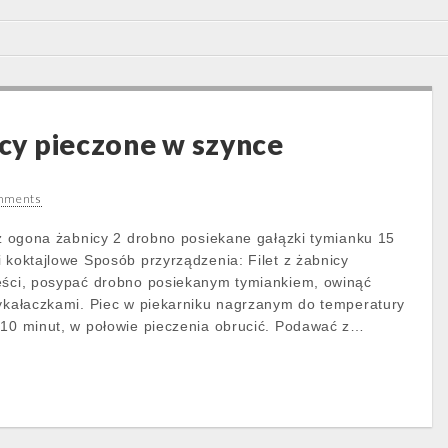
icy pieczone w szynce
mments
w z ogona żabnicy 2 drobno posiekane gałązki tymianku 15
 koktajlowe Sposób przyrządzenia: Filet z żabnicy
zęści, posypać drobno posiekanym tymiankiem, owinąć
wykałaczkami. Piec w piekarniku nagrzanym do temperatury
 10 minut, w połowie pieczenia obrucić. Podawać z…