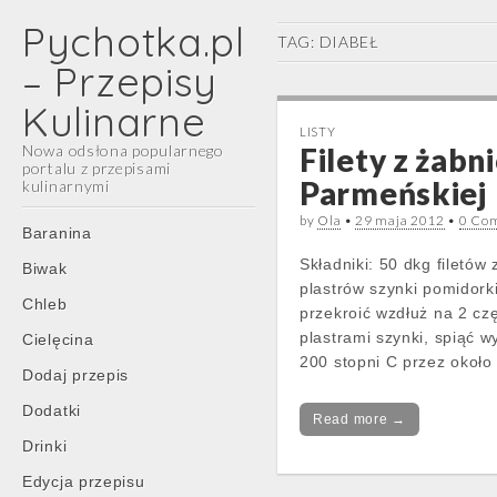
Pychotka.pl
TAG:
DIABEŁ
– Przepisy
Kulinarne
LISTY
Nowa odsłona popularnego
Filety z żabn
portalu z przepisami
Parmeńskiej
kulinarnymi
by
Ola
•
29 maja 2012
•
0 Co
Main
Skip
Baranina
menu
to
Składniki: 50 dkg filetó
Biwak
content
plastrów szynki pomidorki
Chleb
przekroić wzdłuż na 2 c
plastrami szynki, spiąć 
Cielęcina
200 stopni C przez około
Dodaj przepis
Dodatki
Read more →
Drinki
Edycja przepisu