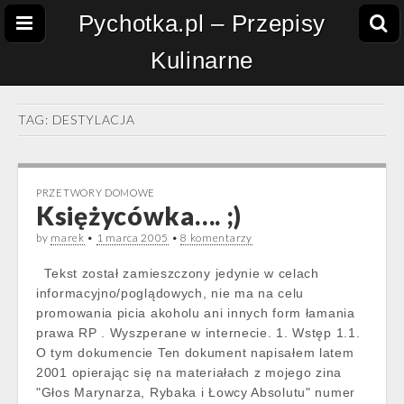
Pychotka.pl – Przepisy
Kulinarne
TAG:
DESTYLACJA
PRZETWORY DOMOWE
Księżycówka…. ;)
by
marek
•
1 marca 2005
•
8 komentarzy
Tekst został zamieszczony jedynie w celach
informacyjno/poglądowych, nie ma na celu
promowania picia akoholu ani innych form łamania
prawa RP . Wyszperane w internecie. 1. Wstęp 1.1.
O tym dokumencie Ten dokument napisałem latem
2001 opierając się na materiałach z mojego zina
"Głos Marynarza, Rybaka i Łowcy Absolutu" numer