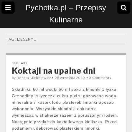
Pychotka.pl – Przepisy
Kulinarne
TAG:
DESERYU
KOKTAILE
Koktajl na upalne dni
by
Donata Michniewicz
•
28 września 2010
•
0 Comments
Składniki: 60 ml wódki 60 ml soku z limonki 1 łyżka
Grenadiny ½ łyżeczki cukru pudru gazowana woda
mineralna 7 kostek lodu plasterek limonki Sposób
wykonania: Wszystkie składniki dokładnie
wymieszać w shakerze razem z poruszonym lodem.
Następnie przelać do koktajlowego kieliszka. Przed
podaniem udekorować plasterkiem limonki.