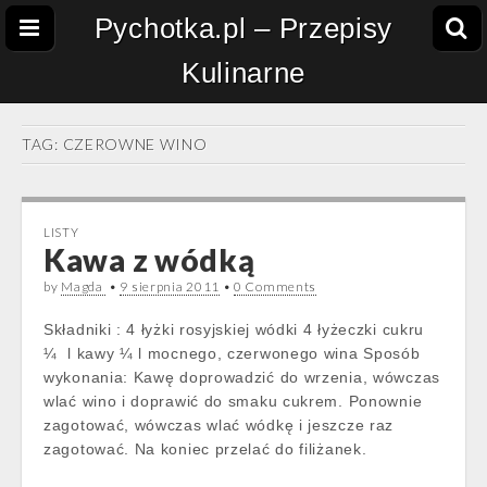
Pychotka.pl – Przepisy
Kulinarne
TAG:
CZEROWNE WINO
LISTY
Kawa z wódką
by
Magda
•
9 sierpnia 2011
•
0 Comments
Składniki : 4 łyżki rosyjskiej wódki 4 łyżeczki cukru
¼ l kawy ¼ l mocnego, czerwonego wina Sposób
wykonania: Kawę doprowadzić do wrzenia, wówczas
wlać wino i doprawić do smaku cukrem. Ponownie
zagotować, wówczas wlać wódkę i jeszcze raz
zagotować. Na koniec przelać do filiżanek.