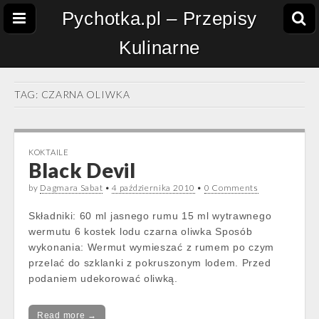
Pychotka.pl – Przepisy
Kulinarne
TAG:
CZARNA OLIWKA
KOKTAILE
Black Devil
by
Dagmara Sabat
•
4 października 2010
•
0 Comments
Składniki: 60 ml jasnego rumu 15 ml wytrawnego
wermutu 6 kostek lodu czarna oliwka Sposób
wykonania: Wermut wymieszać z rumem po czym
przelać do szklanki z pokruszonym lodem. Przed
podaniem udekorować oliwką.
Read more →