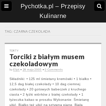
Pychotka.pl – Przepisy
Kulinarne
TAG:
CZARNA CZEKOLADA
TORTY
Torciki z białym musem
czekoladowym
by
Eljot
•
28 maja 2005
•
0 Comments
Składniki: • 125 ml śmietany kremówki • 1 białko •
12,5 dag białej czekolady • 10 dag ciemnej
czekolady • 20 gotowych babeczek z kruchego
ciasta • 2 łyżki wiórków z białej czekolady • 1
łyżeczka kakao w proszku Wykonanie: Śmietanę
ubić. Białko też ubić na sztywną pianę. Białą