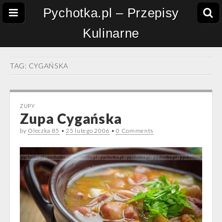
Pychotka.pl – Przepisy
Kulinarne
TAG:
CYGAŃSKA
ZUPY
Zupa Cygańska
by
Oleczka 85
•
25 lutego 2006
•
0 Comments