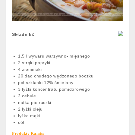
Składniki:
1,5 l wywaru warzywno- mięsnego
2 strąki papryki
4 ziemniaki
20 dag chudego wędzonego boczku
pół szklanki 12% śmietany
3 łyżki koncentratu pomidorowego
2 cebule
natka pietruszki
2 łyżki oleju
łyżka mąki
sól
Produkty Kamis: