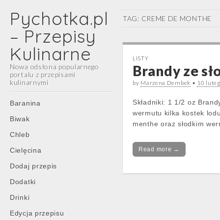
Pychotka.pl
TAG:
CREME DE MONTHE
– Przepisy
Kulinarne
LISTY
Nowa odsłona popularnego
Brandy ze s
portalu z przepisami
kulinarnymi
by
Marzena Dembek
•
10 lute
Main
Skip
Składniki: 1 1/2 oz Bran
Baranina
menu
to
wermutu kilka kostek lo
Biwak
content
menthe oraz słodkim wer
Chleb
Read more →
Cielęcina
Dodaj przepis
Dodatki
Drinki
Edycja przepisu