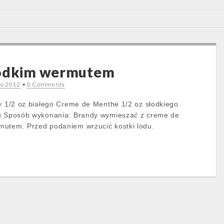
łodkim wermutem
go 2012
•
0 Comments
dy 1/2 oz białego Creme de Menthe 1/2 oz słodkiego
du Sposób wykonania: Brandy wymieszać z creme de
mutem. Przed podaniem wrzucić kostki lodu.